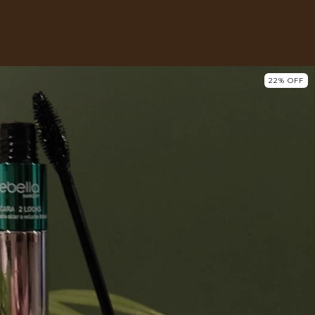
22
%
OFF