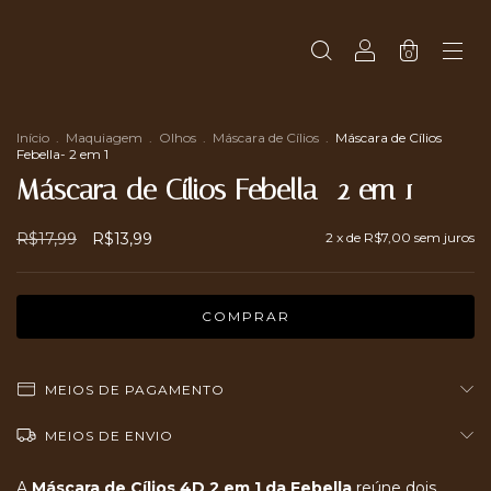
0
Início
.
Maquiagem
.
Olhos
.
Máscara de Cílios
.
Máscara de Cílios
Febella- 2 em 1
Máscara de Cílios Febella- 2 em 1
R$17,99
R$13,99
2
x de
R$7,00
sem juros
MEIOS DE PAGAMENTO
MEIOS DE ENVIO
A
Máscara de Cílios 4D 2 em 1 da Febella
reúne dois