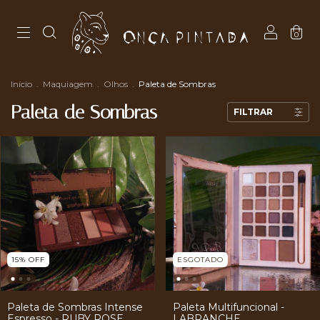
0
Início
.
Maquiagem
.
Olhos
.
Paleta de Sombras
Paleta de Sombras
FILTRAR
15
%
OFF
ESGOTADO
Paleta de Sombras Intense
Paleta Multifuncional -
Espresso - RUBY ROSE
LABRANCHE